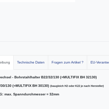
eibung
Technische Daten
Fragen zum Artikel ?
EU-Verantwo
echsel - Bohrstahlhalter B22/32/130 (=MULTIFIX BH 32130)
/30/130 (=MULTIFIX BH 30130)
(baugleich H2 oder K22 je nach Hersteller)
: max. Spanndurchmesser = 32mm