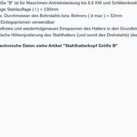
ße "B" ist für Maschinen-Antriebsleistung bis 6,6 KW und Schlittenbr
ge Stahlauflage ( l ) = 130mm
. Durchmesser des Bohrstahls bzw. Bohrers ( d max ) = 32mm
 Einlegeprismen verwendbar
elfreies und wiederholgenaues Einspannen des Halters in den Grundk
fache Höhenjustierung des Stahlhalters (und somit des Drehstahls) ü
technische Daten siehe Artikel "Stahlhalterkopf Größe B"