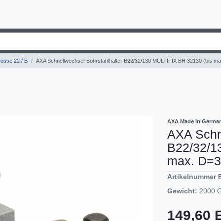
össe 22 / B
AXA Schnellwechsel-Bohrstahlhalter B22/32/130 MULTIFIX BH 32130 (bis 
AXA Made in Germa
AXA Schne
B22/32/1
max. D=
Artikelnummer
Gewicht:
2000
G
149,60