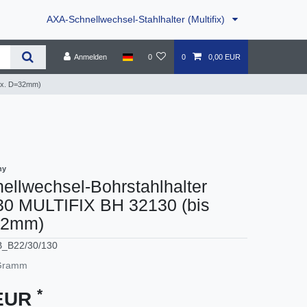
AXA-Schnellwechsel-Stahlhalter (Multifix)
Anmelden
0
0
0,00 EUR
max. D=32mm)
ny
llwechsel-Bohrstahlhalter
30 MULTIFIX BH 32130 (bis
32mm)
B_B22/30/130
ramm
*
 EUR