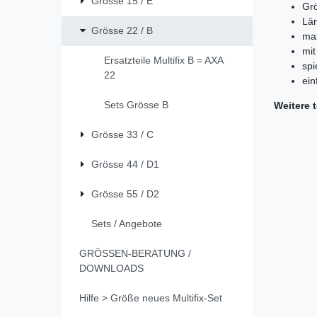
Grösse 15 / E
Grö
Län
Grösse 22 / B
max
mit
Ersatzteile Multifix B = AXA
spi
22
ein
Sets Grösse B
Weitere 
Grösse 33 / C
Grösse 44 / D1
Grösse 55 / D2
Sets / Angebote
GRÖSSEN-BERATUNG /
DOWNLOADS
Hilfe > Größe neues Multifix-Set