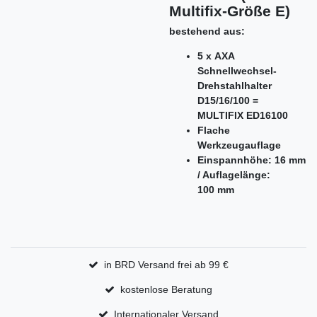
Multifix-Größe E)
bestehend aus:
5 x AXA
Schnellwechsel-
Drehstahlhalter
D15/16/100 =
MULTIFIX ED16100
Flache
Werkzeugauflage
Einspannhöhe: 16 mm
/ Auflagelänge:
100 mm
in BRD Versand frei ab 99 €
kostenlose Beratung
Internationaler Versand