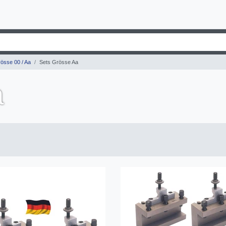
össe 00 / Aa
Sets Grösse Aa
a