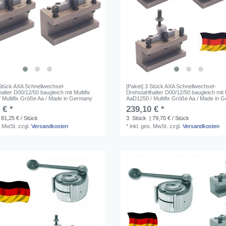
 Stück AXA Schnellwechsel-
[Paket] 3 Stück AXA Schnellwechsel-
alter D00/12/50 baugleich mit Multifix
Drehstahlhalter D00/12/50 baugleich mit M
 Multifix Größe Aa / Made in Germany
AaD1250 / Multifix Größe Aa / Made in 
 € *
239,10 € *
 81,25 € / Stück
3
Stück
| 79,70 € / Stück
. MwSt.
zzgl.
Versandkosten
*
inkl. ges. MwSt.
zzgl.
Versandkosten