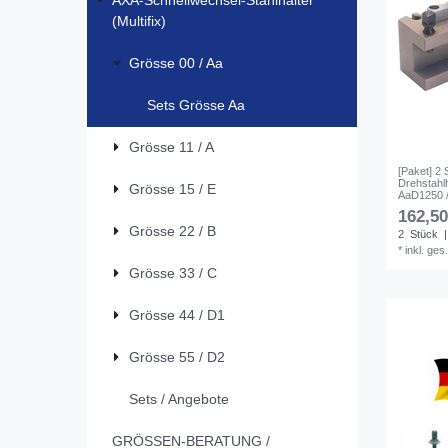
AXA-Schnellwechsel-Stahlhalter
(Multifix)
Grösse 00 / Aa
Sets Grösse Aa
Grösse 11 / A
[Paket] 2
Drehstahlh
Grösse 15 / E
AaD1250 /
162,50
Grösse 22 / B
2
Stück
|
*
inkl. ges
Grösse 33 / C
Grösse 44 / D1
Grösse 55 / D2
Sets / Angebote
GRÖSSEN-BERATUNG /