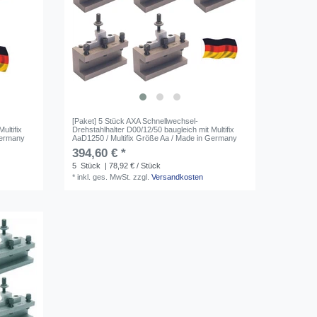
[Paket] 5 Stück AXA Schnellwechsel-
ultifix
Drehstahlhalter D00/12/50 baugleich mit Multifix
Germany
AaD1250 / Multifix Größe Aa / Made in Germany
394,60 € *
5
Stück
| 78,92 € / Stück
*
inkl. ges. MwSt.
zzgl.
Versandkosten