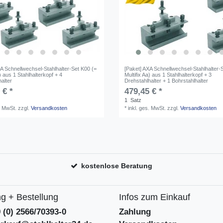
A Schnellwechsel-Stahlhalter-Set K00 (=
[Paket] AXA Schnellwechsel-Stahlhalter-
a) aus 1 Stahlhalterkopf + 4
Multifix Aa) aus 1 Stahlhalterkopf + 3
alter
Drehstahlhalter + 1 Bohrstahlhalter
 € *
479,45 € *
1
Satz
. MwSt.
zzgl.
Versandkosten
*
inkl. ges. MwSt.
zzgl.
Versandkosten
kostenlose Beratung
g + Bestellung
Infos zum Einkauf
9 (0) 2566/70393-0
Zahlung