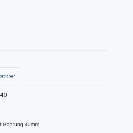
rtlicher
440
mit Bohrung 40mm