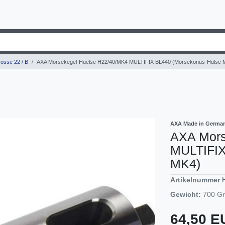
össe 22 / B
AXA Morsekegel-Huelse H22/40/MK4 MULTIFIX BL440 (Morsekonus-Hülse 
AXA Made in Germa
AXA Mors
MULTIFIX
MK4)
Artikelnummer
Gewicht:
700
G
64,50 