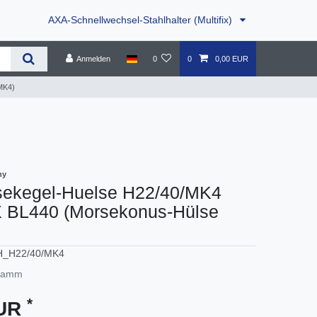
AXA-Schnellwechsel-Stahlhalter (Multifix)
Anmelden
0
0
0,00 EUR
MK4)
ny
ekegel-Huelse H22/40/MK4
 BL440 (Morsekonus-Hülse
H_H22/40/MK4
ramm
*
EUR