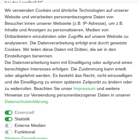
bei der Landbell AG
Wir verwenden Cookies und ähnliche Technologien auf unserer
Zahlung
Website und verarbeiten personenbezogene Daten von
Vorkasse / Vorabüberweisung
Besucher:innen unserer Webseite (z.B. IP-Adresse), um z.B.
Rechnungskauf
Inhalte und Anzeigen zu personalisieren, Medien von
PayPal (inkl. Kreditkarten)
Drittanbietern einzubinden oder Zugriffe auf unsere Website zu
analysieren. Die Datenverarbeitung erfolgt erst durch gesetzte
Cookies. Wir teilen diese Daten mit Dritten, die wir in den
Einstellungen benennen.
Die Datenverarbeitung kann mit Einwilligung oder aufgrund eines
berechtigten Interesses erfolgen. Die Zustimmung kann erteilt
oder abgelehnt werden. Es besteht das Recht, nicht einzuwilligen
und die Einwilligung zu einem späteren Zeitpunkt zu ändern oder
zu widerrufen. Beachten Sie unser
Impressum
und weitere
Impressum
Daten­schutz­erklärung
AGB
Hinweise zur Verwendung personenbezogener Daten in unserer
Daten­schutz­erklärung
.
Barrierefreiheitserklärung
Widerrufs­recht
Essenziell
Statistik
Externe Medien
Kontakt
Vertrag widerrufen
Funktional
Weitere Einstellungen